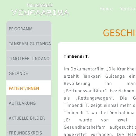
Home
Yenfa
PROGRAMM
GESCHI
TANKPARI GUITANGA
Timbendi T.
TIMOTHÉE TINDANO
Im Dokumentarfilm „Die Krankhe
GELÄNDE
erzählt Tankpari Guitanga ei
Bevölkerung ihn man
PATIENT/INNEN
„Rettungssanitäter“ bezeichne
als „Rettungswagen“. Die G
AUFKLÄRUNG
Timbendi T. zeigt einmal mehr d
Timbendi T. war bei Yenfaabima
AKTUELLE BILDER
„Er wurde von zwei v
Gesundheitshelfern aufgesucht
FREUNDESKREIS
angekettet vorfanden. Die Elt