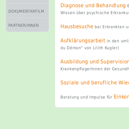
Diagnose und Behandlung
E
DOKUMENTARFILM
Wissen über psychische Erkranku
PARTNER/INNEN
Hausbesuche
bei Erkrankten u
Aufklärungsarbeit
in den uml
du Démon“ von Lilith Kugler)
Ausbildung und Supervisio
KrankenpflegerInnen der Gesundh
Soziale und berufliche Wi
Einko
Beratung und Impulse für