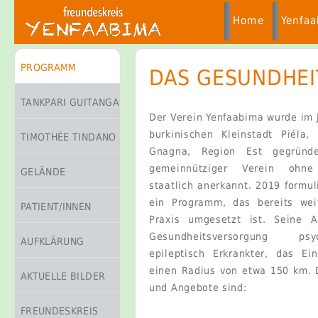
Home
Yenfa
PROGRAMM
DAS GESUNDHE
TANKPARI GUITANGA
Der Verein Yenfaabima wurde im 
burkinischen Kleinstadt Piéla,
TIMOTHÉE TINDANO
Gnagna, Region Est gegründe
gemeinnütziger Verein ohne
GELÄNDE
staatlich anerkannt. 2019 formul
ein Programm, das bereits wei
PATIENT/INNEN
Praxis umgesetzt ist. Seine A
Gesundheitsversorgung p
AUFKLÄRUNG
epileptisch Erkrankter, das Ei
einen Radius von etwa 150 km.
AKTUELLE BILDER
und Angebote sind:
FREUNDESKREIS